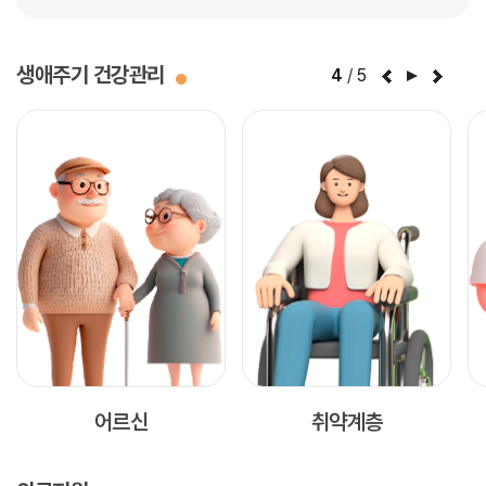
생애주기 건강관리
4
/
5
신
취약계층
임신·출산·영유