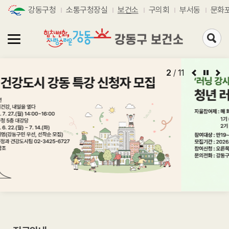
강동구청
소통구청장실
보건소
구의회
부서동
문화
검
색
페
이
지
2
/
11
로
가
기