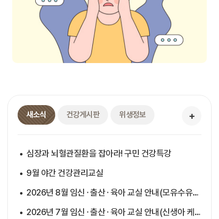
새소식
건강게시판
위생정보
심장과 뇌혈관질환을 잡아라! 구민 건강특강
9월 야간 건강관리교실
2026년 8월 임신⬝출산⬝육아 교실 안내(모유수유의 모든 것 & 심폐소생술)
2026년 7월 임신⬝출산⬝육아 교실 안내(신생아 케어 &아기 안전하게 키우기)