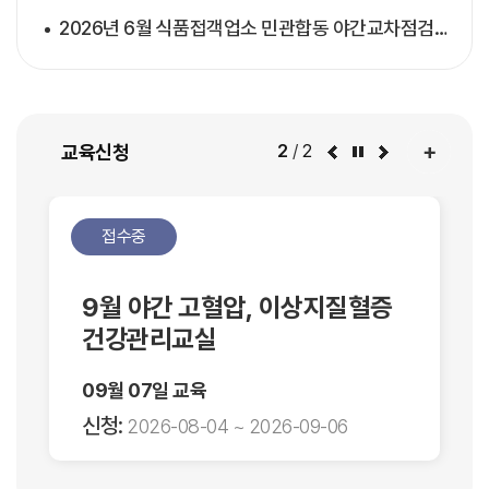
2026년 6월 식품접객업소 민관합동 야간교차점검 사전예고문
교육신청
2
/
2
접수중
지질혈증
9월 심뇌혈관질환 건강강좌(
와 비만)
09월 03일 교육
신청:
-06
2026-08-05 ~ 2026-09-01