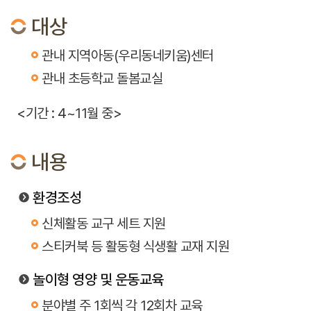
대상
관내 지역아동(우리동네키움)센터
관내 초등학교 돌봄교실
<기간 : 4~11월 중>
내용
환경조성
신체활동 교구 세트 지원
스티커북 등 활동형 식생활 교재 지원
놀이형 영양 및 운동교육
분야별 주 1회씩 각 12회차 교육