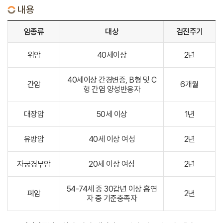
내용
암종류
대상
검진주기
위암
40세이상
2년
40세이상 간경변증, B형 및 C
간암
6개월
형 간염 양성반응자
대장암
50세 이상
1년
유방암
40세 이상 여성
2년
자궁경부암
20세 이상 여성
2년
54-74세 중 30갑년 이상 흡연
폐암
2년
자 중 기준충족자