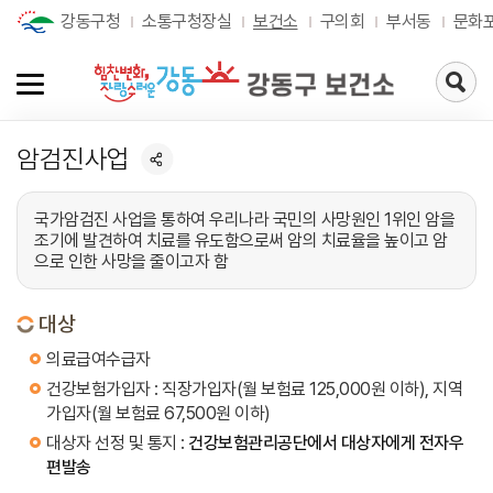
강동구청
소통구청장실
보건소
구의회
부서동
문화
검
색
페
이
암검진사업
지
로
가
기
국가암검진 사업을 통하여 우리나라 국민의 사망원인 1위인 암을
조기에 발견하여 치료를 유도함으로써 암의 치료율을 높이고 암
으로 인한 사망을 줄이고자 함
대상
의료급여수급자
건강보험가입자 : 직장가입자(월 보험료 125,000원 이하), 지역
가입자(월 보험료 67,500원 이하)
대상자 선정 및 통지 :
건강보험관리공단에서 대상자에게 전자우
편발송