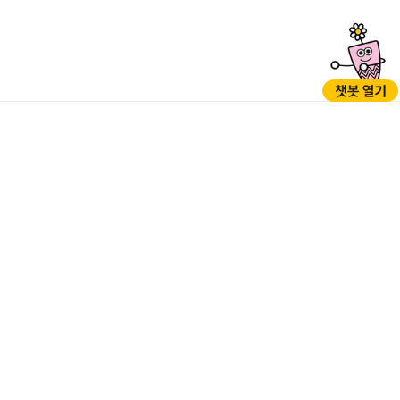
GO
GO
05397 서울시 강동구 성내로 45 (성내동)
TEL : 1577-1188(※120다산콜센터로 연결), 02-3425-5000 (야간,
공휴일/당직실) / FAX : 02-3425-7200