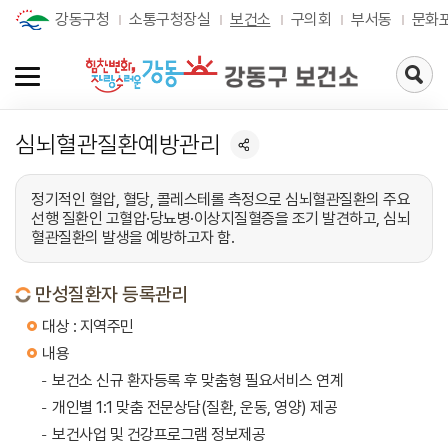
강동구청
소통구청장실
보건소
구의회
부서동
문화
검
색
페
이
심뇌혈관질환예방관리
지
로
가
기
정기적인 혈압, 혈당, 콜레스테롤 측정으로 심뇌혈관질환의 주요
선행 질환인 고혈압·당뇨병·이상지질혈증을 조기 발견하고, 심뇌
혈관질환의 발생을 예방하고자 함.
만성질환자 등록관리
대상 : 지역주민
내용
보건소 신규 환자등록 후 맞춤형 필요서비스 연계
개인별 1:1 맞춤 전문상담(질환, 운동, 영양) 제공
보건사업 및 건강프로그램 정보제공