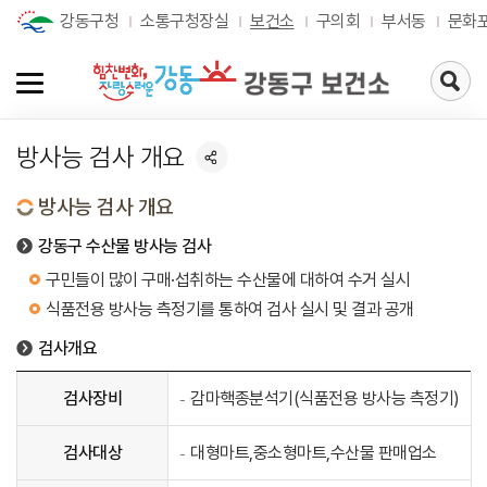
강동구청
소통구청장실
보건소
구의회
부서동
문화
검
색
페
이
방사능 검사 개요
지
로
가
방사능 검사 개요
기
강동구 수산물 방사능 검사
구민들이 많이 구매·섭취하는 수산물에 대하여 수거 실시
식품전용 방사능 측정기를 통하여 검사 실시 및 결과 공개
검사개요
검사장비
감마핵종분석기(식품전용 방사능 측정기)
검사대상
대형마트,중소형마트,수산물 판매업소