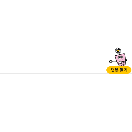
GO
GO