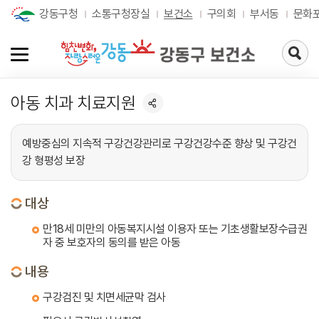
강동구청
소통구청장실
보건소
구의회
부서동
문화
검
색
페
이
아동 치과 치료지원
지
로
가
기
예방중심의 지속적 구강건강관리로 구강건강수준 향상 및 구강건
강 형평성 보장
대상
만18세 미만의 아동복지시설 이용자 또는 기초생활보장수급권
자 중 보호자의 동의를 받은 아동
내용
구강검진 및 치면세균막 검사