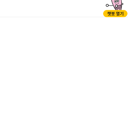
GO
GO
05397 서울시 강동구 성내로 45 (성내동)
TEL : 1577-1188(※120다산콜센터로 연결), 02-3425-5000 (야간,
공휴일/당직실) / FAX : 02-3425-7200
개인정보처리방침
저작권정책
행정서비스헌장
누리집개선의견
찾아오시는길
청사안내
부서전화번호