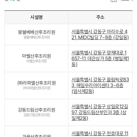
시설명
주소
서울특별시 강동구 아리수로 4
몽쉘베베산후조리원
21, MIDC빌딩 7~8층 (강일동)
몽쉘베베산후조리원
서울특별시 강동구 양재대로 1
마벨산후조리원
657-11, 대은상가 5층 (명일제1
마벨산후조리원
동)
서울특별시 강동구 올림픽로83
㈜라파엘산후조리원
3, 매일우리아이센타 3~6층
㈜라파엘산후조리원
(암사제2동)
서울특별시 강동구 상일로12길
강동드림산후조리원
97, 강동드림산부인과 3층 (상
강동드림산후조리원
일제2동)
서울특별시 강동구 천호대로 11
가율산후조리원