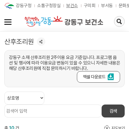
강동구청
소통구청장실
보건소
구의회
부서동
문화
검
색
페
이
산후조리원
지
로
가
기
강동구 소재 산후조리원 2주이용 요금 기준입니다. 프로그램 옵
션 및 행사에 따라 이용요금 변동이 있을 수 있으니 자세한 내용은
해당 산후조리원에 직접 문의하시기 바랍니다.
엑셀 다운로드
검색
총
10
건
지도보기