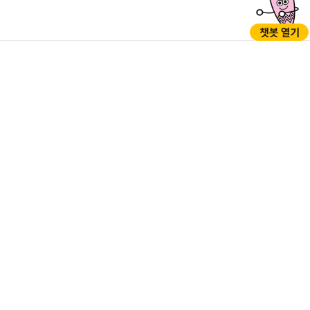
GO
GO
05397 서울시 강동구 성내로 45 (성내동)
TEL : 1577-1188(※120다산콜센터로 연결), 02-3425-5000 (야간,
공휴일/당직실) / FAX : 02-3425-7200
개인정보처리방침
저작권정책
행정서비스헌장
누리집개선의견
찾아오시는길
청사안내
부서전화번호
©GANGDONG-GU OFFICE. all rights reserved