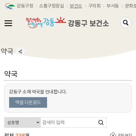
강동구청
소통구청장실
보건소
구의회
부서동
문화
검
색
페
이
지
로
약국
가
기
약국
강동구 소재 약국을 안내합니다.
엑셀 다운로드
전체
338
개
지도보기