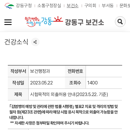
강동구청
소통구청장실
보건소
구의회
부서동
문화
검
색
페
이
건강소식
지
로
가
기
작성부서
보건행정과
전화번호
작성일
2023.05.22
조회수
1400
제목
시험목적의 외출허용 안내(2023.5.22. 기준)
｢감염병의 예방 및 관리에 관한 법률 시행령｣ 별표2 치료 및 격리의 방법 및
절차 등(제23조 관련)에 따라 해당 시험 응시 목적으로 외출이 가능함을 안
내합니다.
** 자세한 사항은 첨부파일 확인하여 주시기 바랍니다.