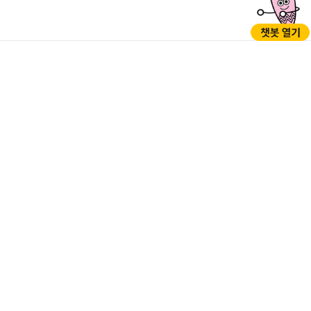
GO
GO
05397 서울시 강동구 성내로 45 (성내동)
TEL : 1577-1188(※120다산콜센터로 연결), 02-3425-5000 (야간,
공휴일/당직실) / FAX : 02-3425-7200
개인정보처리방침
저작권정책
행정서비스헌장
누리집개선의견
찾아오시는길
청사안내
부서전화번호
©GANGDONG-GU OFFICE. all rights reserved