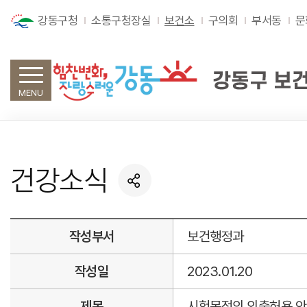
강동구청
소통구청장실
보건소
구의회
부서동
문
MENU
건강소식
작성부서
보건행정과
작성일
2023.01.20
제목
시험목적의 외출허용 안내(2