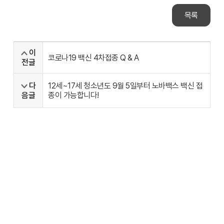
목록
이
코로나19 백신 4차접종 Q & A
전글
다
12세~17세 청소년도 9월 5일부터 노바백스 백신 접
음글
종이 가능합니다!