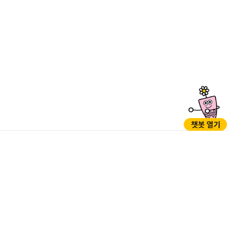
GO
GO