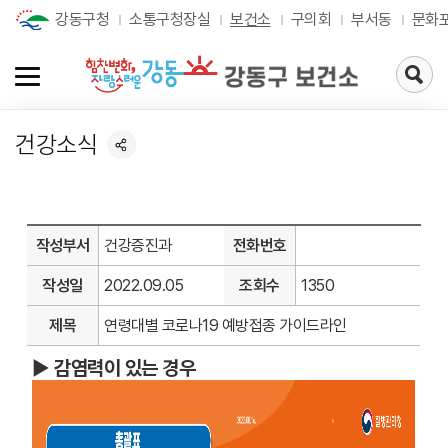
강동구청
소통구청장실
보건소
구의회
부서동
문화
검
색
페
이
건강소식
지
로
가
기
작성부서
건강증진과
전화번호
작성일
2022.09.05
조회수
1350
제목
연령대별 코로나19 예방접종 가이드라인
►
감염력이 있는 경우