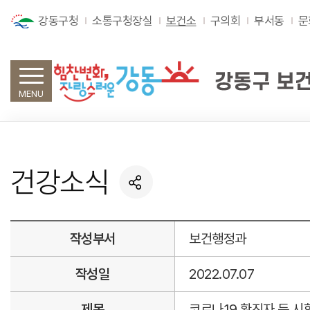
강동구청
소통구청장실
보건소
구의회
부서동
문
MENU
건강소식
작성부서
보건행정과
작성일
2022.07.07
제목
코로나19 확진자 등 시험목