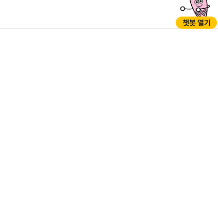
GO
GO
05397 서울시 강동구 성내로 45 (성내동)
TEL : 1577-1188(※120다산콜센터로 연결), 02-3425-5000 (야간,
공휴일/당직실) / FAX : 02-3425-7200
개인정보처리방침
저작권정책
행정서비스헌장
누리집개선의견
찾아오시는길
청사안내
부서전화번호
©GANGDONG-GU OFFICE. all rights reserved