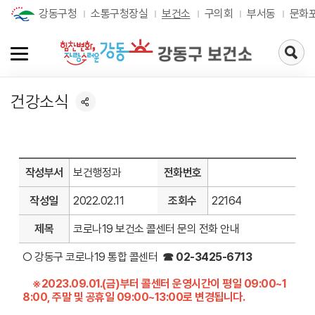
강동구청
소통구청장실
보건소
구의회
부서동
문화
검
색
페
이
건강소식
지
로
가
기
작성부서
보건행정과
전화번호
작성일
2022.02.11
조회수
22164
제목
코로나19 보건소 콜센터 문의 전화 안내
○ 강동구 코로나19 통합 콜센터
☎ 02-3425-6713
※2023.09.01.(금)부터 콜센터 운영시간이 평일 09:00~1
8:00, 주말 및 공휴일 09:00~13:00로 변경됩니다.