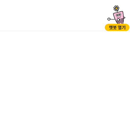
GO
GO
05397 서울시 강동구 성내로 45 (성내동)
TEL : 1577-1188(※120다산콜센터로 연결), 02-3425-5000 (야간,
공휴일/당직실) / FAX : 02-3425-7200