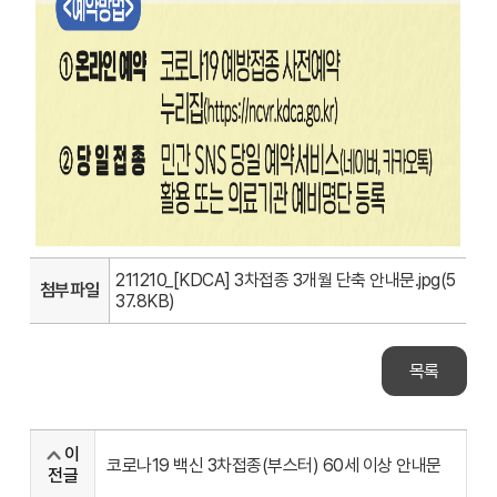
211210_[KDCA] 3차접종 3개월 단축 안내문.jpg(5
첨부파일
37.8KB)
목록
이
코로나19 백신 3차접종(부스터) 60세 이상 안내문
전글