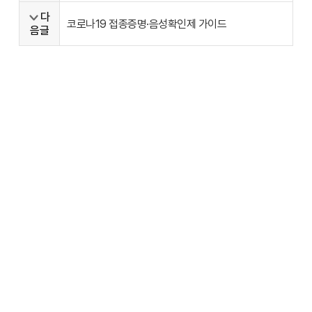
다
코로나19 접종증명·음성확인제 가이드
음글