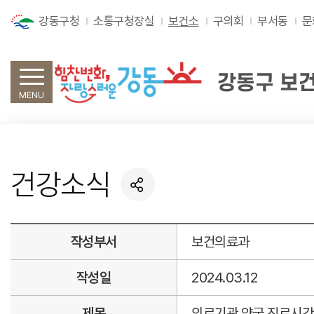
강동구청
소통구청장실
보건소
구의회
부서동
문
MENU
건강소식
작성부서
보건의료과
작성일
2024.03.12
제목
의료기관,약국 진료시간