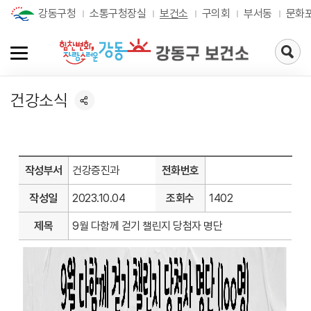
강동구청
소통구청장실
보건소
구의회
부서동
문화
검
색
페
이
건강소식
지
로
가
기
작성부서
건강증진과
전화번호
작성일
2023.10.04
조회수
1402
제목
9월 다함께 걷기 챌린지 당첨자 명단