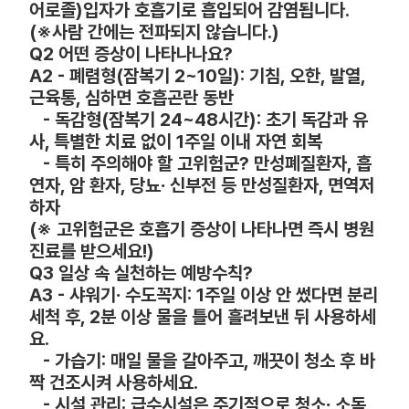
어로졸)입자가 호흡기로 흡입되어 감염됩니다.
(
※사람 간에는 전파되지 않습니다.)
Q2 어떤 증상이 나타나나요?
A2 - 폐렴형(잠복기 2~10일): 기침, 오한, 발열,
근육통, 심하면 호흡곤란 동반
- 독감형(잠복기 24~48시간): 초기 독감과 유
사, 특별한 치료 없이 1주일 이내 자연 회복
- 특히 주의해야 할 고위험군? 만성폐질환자, 흡
연자, 암 환자, 당뇨
신부전 등 만성질환자, 면역저
·
하자
(
※ 고위험군은 호흡기 증상이 나타나면 즉시 병원
진료를 받으세요!)
Q3 일상 속 실천하는 예방수칙?
A3 - 샤워기
수도꼭지: 1주일 이상 안 썼다면 분리
·
세척 후, 2분 이상 물을 틀어 흘려보낸 뒤 사용하세
요.
- 가습기: 매일 물을 갈아주고, 깨끗이 청소 후 바
짝 건조시켜 사용하세요.
- 시설 관리: 급수시설은 주기적으로 청소
소독
·