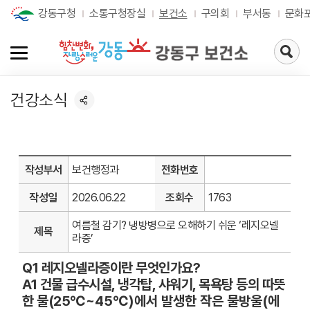
강동구청
소통구청장실
보건소
구의회
부서동
문화
검
색
페
이
건강소식
지
로
가
기
작성부서
보건행정과
전화번호
작성일
2026.06.22
조회수
1763
여름철 감기? 냉방병으로 오해하기 쉬운 ‘레지오넬
제목
라증’
Q1 레지오넬라증이란 무엇인가요?
A1 건물 급수시설, 냉각탑, 샤워기, 목욕탕 등의 따뜻
한 물(25
℃~45℃)에서 발생한 작은 물방울(에