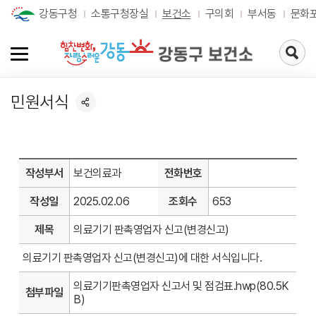
강동구청
소통구청장실
보건소
구의회
부서동
문화
검
색
페
이
민원서식
지
로
가
기
작성부서
보건의료과
전화번호
작성일
2025.02.06
조회수
653
제목
의료기기 판촉영업자 신고(변경신고)
의료기기 판촉영업자 신고(변경신고)에 대한 서식입니다.
의료기기판촉영업자 신고서 및 점검표.hwp(80.5K
첨부파일
B)