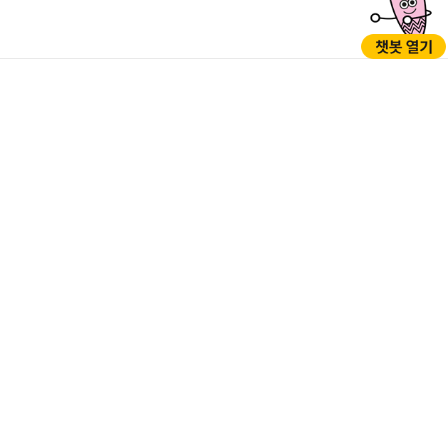
GO
GO
05397 서울시 강동구 성내로 45 (성내동)
TEL : 1577-1188(※120다산콜센터로 연결), 02-3425-5000 (야간,
공휴일/당직실) / FAX : 02-3425-7200
개인정보처리방침
저작권정책
행정서비스헌장
누리집개선의견
찾아오시는길
청사안내
부서전화번호
©GANGDONG-GU OFFICE. all rights reserved